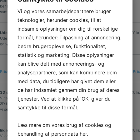
Henvender sig til de patienter, der kun skal have
behandling for ligtorne. Beskæring af hård hud,
Vi og vores samarbejdspartnere bruger
samt fjernelse af ligtornen.
teknologier, herunder cookies, til at
indsamle oplysninger om dig til forskellige
Udeblivelse
270 kr.
formål, herunder: Tilpasning af annoncering,
Udebliver man fra sin behandling pålægges et
gebyr jf. overenskomsten.
bedre brugeroplevelse, funktionalitet,
statistik og marketing. Disse oplysninger
kan blive delt med annoncerings- og
Priser indlæg
Tid
Pris
analysepartnere, som kan kombinere dem
med data, du tidligere har givet dem eller
de har indsamlet gennem din brug af deres
3D scanning
500 kr.
Vi tager en masse billeder af dine fødder efter
tjenester. Ved at klikke på 'OK' giver du
3D teknologi, hvorefter vi vejleder dig i de fund
samtykke til disse formål.
vi ser på billederne.
Læs mere om vores brug af cookies og
Individuelt tilpassede indlæg
1500 kr.
behandling af persondata
her
.
Vi opbygger indlæg efter de oplysninger vi har