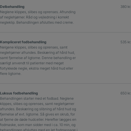
Delbehandling
380 kr.
Neglene klippes, slibes og oprenses. Afrunding
af neglehjørner. Råd og vejledning i korrekt
negleklip. Behandlingen afsluttes med creme.
Kompliceret fodbehandling
535 kr.
Nelgene klippes, slibes og oprenses, samt
neglehjørner afrundes. Beskæring af hård hud,
samt fjernelse af ligtorne. Denne behandling er
særligt anvendt til patienter med meget
fortykkede negle, ekstra meget hård hud eller
flere ligtorne.
Luksus fodbehandling
650 kr.
Behandlingen starter med et fodbad. Neglene
klippes, slibes og oprenses, samt neglehjørner
afrundes. Beskæring og slibning af hård hud og
fjernelse af evt. ligtorne. Så gives en skrub, for
at fjerne de døde hudceller. Herefter lægges en
fodmaske, som man sidder med i ca. 10 min, og
behandlingen afsluttes med en let fodmassage i