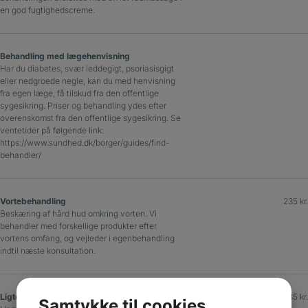
en god fugtighedscreme.
Behandling med lægehenvisning
Har du diabetes, svær leddegigt, psoriasisgigt
eller nedgroede negle, kan du med henvisning
fra egen læge, få tilskud fra den offentlige
sygesikring. Priser og behandling ydes efter
overenskomst fra den offentlige sygesikring. Se
ventetider på følgende link:
https://www.sundhed.dk/borger/guides/find-
behandler/
Vortebehandling
235 kr.
Beskæring af hård hud omkring vorten. Vi
behandler med forskellige produkter efter
vortens omfang, og vejleder i egenbehandling
indtil næste konsultation.
Ligtornebehandling
235 kr.
Samtykke til cookies