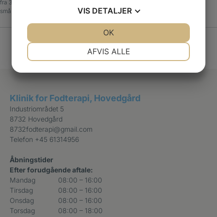
fra 3D scanningen. Selve produktionen tager
VIS
DETALJER
små 3 uger.
JA
NEJ
OK
JA
NEJ
NØDVENDIGE
PRÆFERENCER
AFVIS ALLE
JA
NEJ
JA
NEJ
MARKETING
STATISTIK
Klinik for Fodterapi, Hovedgård
Industriområdet 5
8732 Hovedgård
8732fodterapi@gmail.com
Telefon
+45 61314956
Åbningstider
Efter forudgående aftale:
Mandag
08:00 – 16:00
Tirsdag
08:00 – 16:00
Onsdag
08:00 – 16:00
Torsdag
08:00 – 18:00