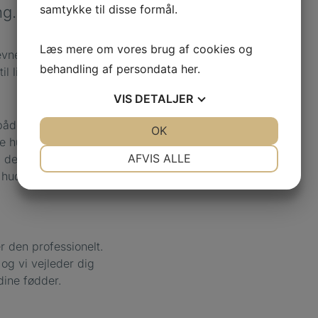
samtykke til disse formål.
ng.
Læs mere om vores brug af cookies og
revner, som kan blive
behandling af persondata
her
.
l ligtorne.
VIS
DETALJER
 både bredde,
JA
NEJ
OK
JA
NEJ
e hud ved at smøre
NØDVENDIGE
PRÆFERENCER
AFVIS ALLE
a den skaber
 hud. Fodfilen kan
JA
NEJ
JA
NEJ
MARKETING
STATISTIK
r den professionelt.
 og vi vejleder dig
dine fødder.