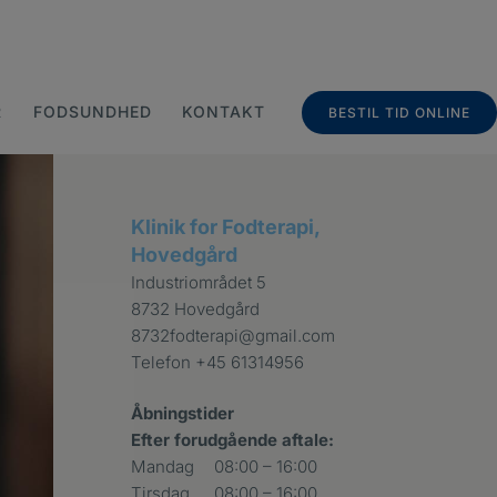
R
FODSUNDHED
KONTAKT
BESTIL TID ONLINE
Klinik for Fodterapi,
Hovedgård
Industriområdet 5
8732 Hovedgård
8732fodterapi@gmail.com
Telefon
+45 61314956
Åbningstider
Efter forudgående aftale:
Mandag
08:00 – 16:00
Tirsdag
08:00 – 16:00