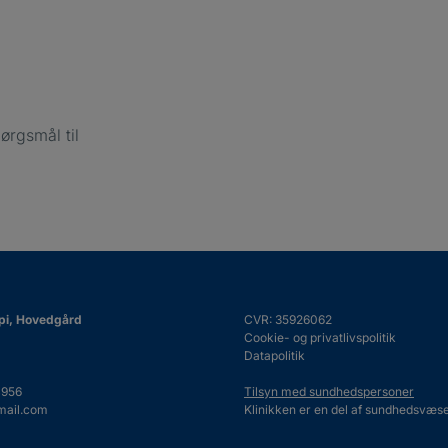
ørgsmål til
api, Hovedgård
CVR: 35926062
Cookie- og privatlivspolitik
Datapolitik
4956
Tilsyn med sundhedspersoner
mail.com
Klinikken er en del af sundhedsvæse