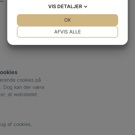
VIS
DETALJER
JA
NEJ
OK
JA
NEJ
NØDVENDIGE
PRÆFERENCER
AFVIS ALLE
JA
NEJ
JA
NEJ
MARKETING
STATISTIK
cookies
sterende cookies på
k. Dog kan der være
ter, at webstedet
rug af cookies,