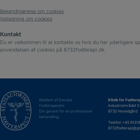
Bekendtgørelse om cookies
Vejledning om cookies
Kontakt
Du er velkommen til at kontakte os hvis du har yderligere sp
anvendelsen af cookies på 8732fodterapi.dk.
Medlem af Danske
Klinik for Fodter
Fodterapeuter.
Industriområdet 5
Din garanti for en professionel
8732 Hovedgård
behandling.
Telefon
+45 6131
8732fodterapi@g