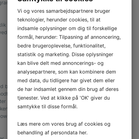
grammer, som f.eks.
Vi og vores samarbejdspartnere bruger
teknologier, herunder cookies, til at
ik på funktioner,
indsamle oplysninger om dig til forskellige
ovedgård ikke ansvar
formål, herunder: Tilpasning af annoncering,
bedre brugeroplevelse, funktionalitet,
statistik og marketing. Disse oplysninger
kan blive delt med annoncerings- og
analysepartnere, som kan kombinere dem
med data, du tidligere har givet dem eller
d blokere for alle
de har indsamlet gennem din brug af deres
 modtage en advarsel
tjenester. Ved at klikke på 'OK' giver du
ter cookies enkeltvis
samtykke til disse formål.
ilken browser du
browser. Husk, at
Læs mere om vores brug af cookies og
behandling af persondata
her
.
er