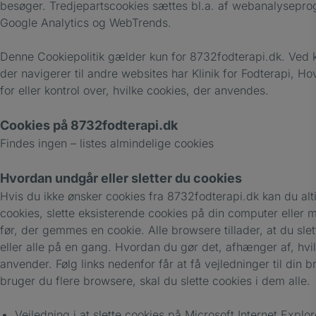
besøger. Tredjepartscookies sættes bl.a. af webanalysepro
Google Analytics og WebTrends.
Denne Cookiepolitik gælder kun for 8732fodterapi.dk. Ved kl
der navigerer til andre websites har Klinik for Fodterapi, H
for eller kontrol over, hvilke cookies, der anvendes.
Cookies på 8732fodterapi.dk
Findes ingen – listes almindelige cookies
Hvordan undgår eller sletter du cookies
Hvis du ikke ønsker cookies fra 8732fodterapi.dk kan du alti
cookies, slette eksisterende cookies på din computer eller
før, der gemmes en cookie. Alle browsere tillader, at du slet
eller alle på en gang. Hvordan du gør det, afhænger af, hv
anvender. Følg links nedenfor får at få vejledninger til din 
bruger du flere browsere, skal du slette cookies i dem alle.
Vejledning i at slette cookies på Microsoft Internet Explor