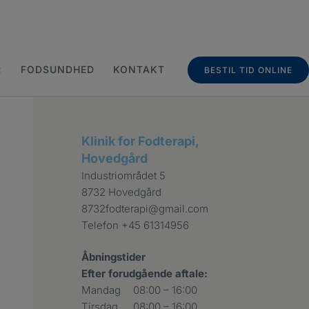
R
FODSUNDHED
KONTAKT
BESTIL TID ONLINE
Klinik for Fodterapi,
Hovedgård
Industriområdet 5
8732 Hovedgård
8732fodterapi@gmail.com
Telefon
+45 61314956
Åbningstider
Efter forudgående aftale:
Mandag
08:00 – 16:00
Tirsdag
08:00 – 16:00