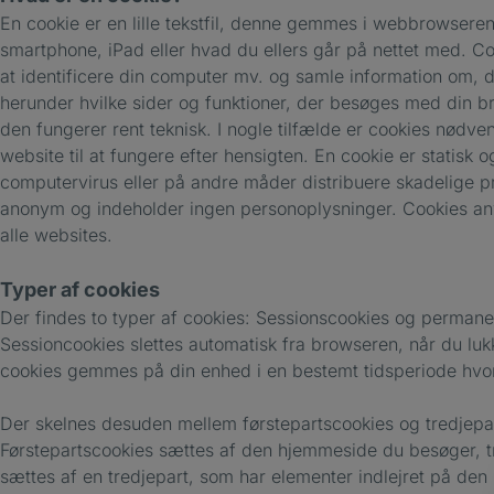
En cookie er en lille tekstfil, denne gemmes i webbrowsere
smartphone, iPad eller hvad du ellers går på nettet med. Co
at identificere din computer mv. og samle information om, d
herunder hvilke sider og funktioner, der besøges med din br
den fungerer rent teknisk. I nogle tilfælde er cookies nødven
website til at fungere efter hensigten. En cookie er statisk 
computervirus eller på andre måder distribuere skadelige 
anonym og indeholder ingen personoplysninger. Cookies anv
alle websites.
Typer af cookies
Der findes to typer af cookies: Sessionscookies og permane
Sessioncookies slettes automatisk fra browseren, når du lu
cookies gemmes på din enhed i en bestemt tidsperiode hvor
Der skelnes desuden mellem førstepartscookies og tredjepa
Førstepartscookies sættes af den hjemmeside du besøger, t
sættes af en tredjepart, som har elementer indlejret på de