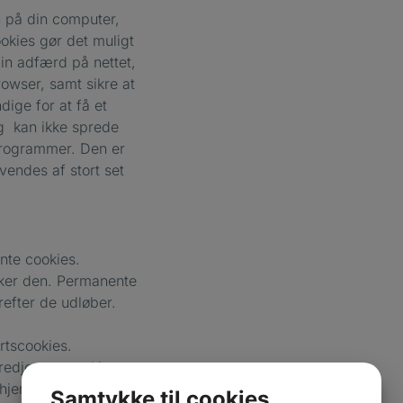
n på din computer,
okies gør det muligt
in adfærd på nettet,
owser, samt sikre at
dige for at få et
og kan ikke sprede
programmer. Den er
endes af stort set
nte cookies.
kker den. Permanente
efter de udløber.
rtscookies.
redjepartscookies
n hjemmeside, du
Samtykke til cookies